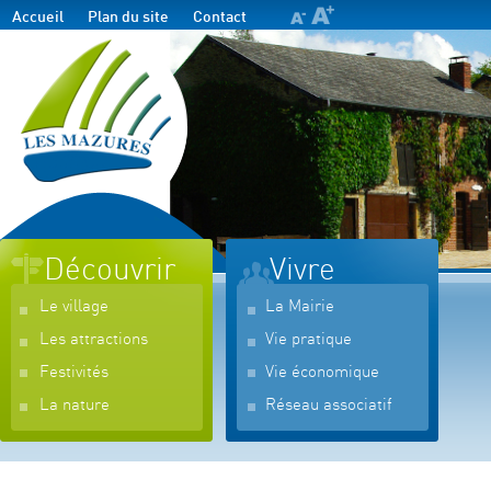
Accueil
Plan du site
Contact
Découvrir
Vivre
Le village
La Mairie
Les attractions
Vie pratique
Festivités
Vie économique
La nature
Réseau associatif