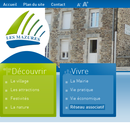
Accueil
Plan du site
Contact
Découvrir
Vivre
Le village
La Mairie
Les attractions
Vie pratique
Festivités
Vie économique
La nature
Réseau associatif