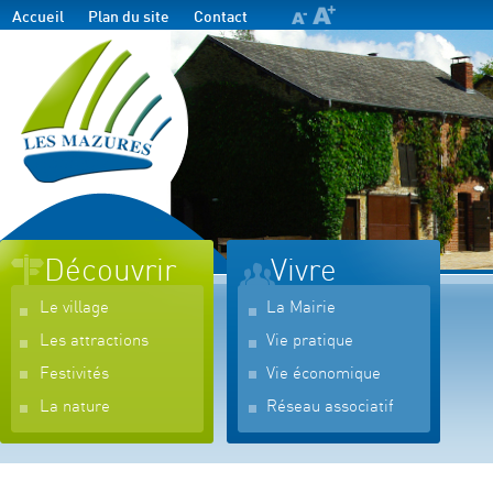
Accueil
Plan du site
Contact
Découvrir
Vivre
Le village
La Mairie
Les attractions
Vie pratique
Festivités
Vie économique
La nature
Réseau associatif