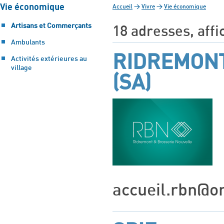
Vie économique
Accueil
>
Vivre
>
Vie économique
Artisans et Commerçants
18 adresses, affi
Ambulants
RIDREMONT
Activités extérieures au
village
(SA)
accueil.rbn@o