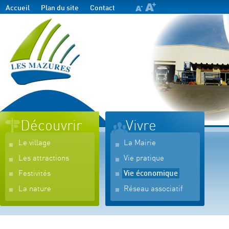
Accueil
Plan du site
Contact
Découvrir
Vivre
Le village
La Mairie
Les attractions
Vie pratique
Festivités
Vie économique
La nature
Réseau associatif