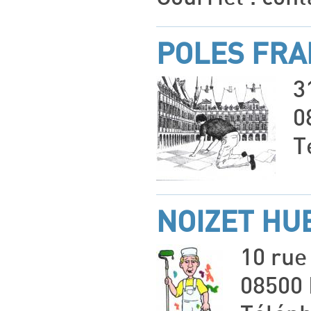
POLES FRA
3
0
T
NOIZET HU
10 rue
08500