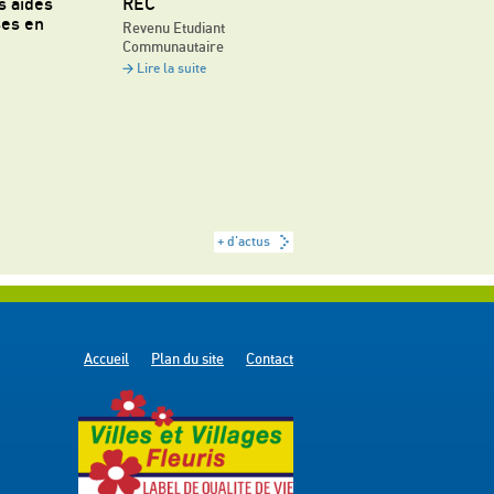
s aides
REC
ses en
Revenu Etudiant
Communautaire
Lire la suite
+ d'actus
Accueil
Plan du site
Contact