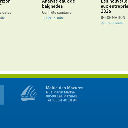
rizon
Analyse eaux de
Les nouvelle
"
baignades
aux entrepri
2026
s dates
Contrôle sanitaire
INFORMATION
uite
Lire la suite
Lire la suite
Mairie des Mazures
Rue Martin Marthe
08500 Les Mazures
Tél : 03 24 40 10 94