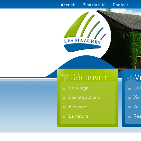
Accueil
Plan du site
Contact
Découvrir
V
Le village
La 
Les attractions
Vie
Festivités
Vie
La nature
Rés