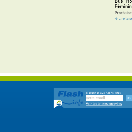
Bus "Ho
Féminin
Prochaine
Lire la s
S'abonner aux flashs infos
Voir les lettres envoyées