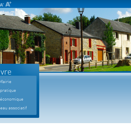
ivre
Mairie
 pratique
 économique
eau associatif