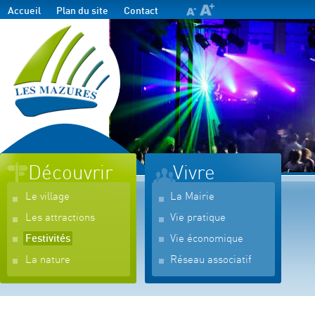
Accueil
Plan du site
Contact
Découvrir
Vivre
Le village
La Mairie
Les attractions
Vie pratique
Festivités
Vie économique
La nature
Réseau associatif