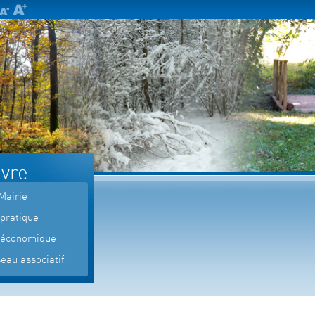
ivre
Mairie
 pratique
 économique
eau associatif