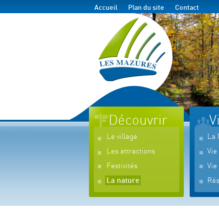
Accueil
Plan du site
Contact
Découvrir
V
Le village
La 
Les attractions
Vie
Festivités
Vie
La nature
Rés