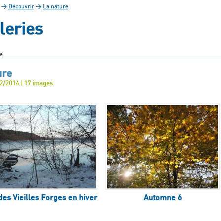
>
Découvrir
>
La nature
leries
e
ure
02/2014 | 17 images
des Vieilles Forges en hiver
Automne 6