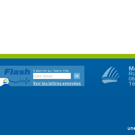
M
S'abonner aux flashs infos
Ru
08
Té
Voir les lettres envoyées
une