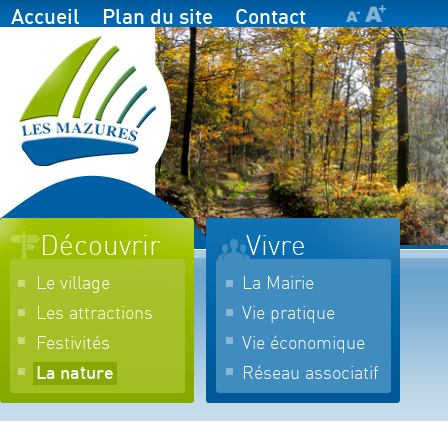
Accueil
Plan du site
Contact
Découvrir
Vivre
Le village
La Mairie
Les attractions
Vie pratique
Festivités
Vie économique
La nature
Réseau associatif