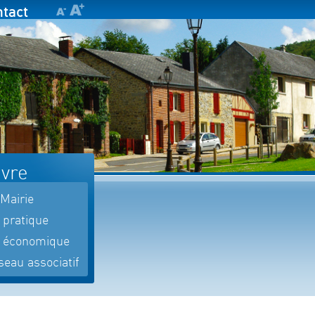
tact
ivre
Mairie
 pratique
e économique
eau associatif