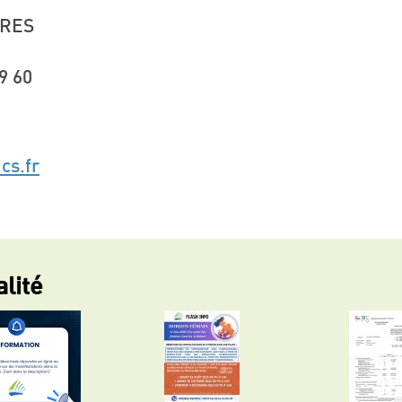
ERES
9 60
cs.fr
alité