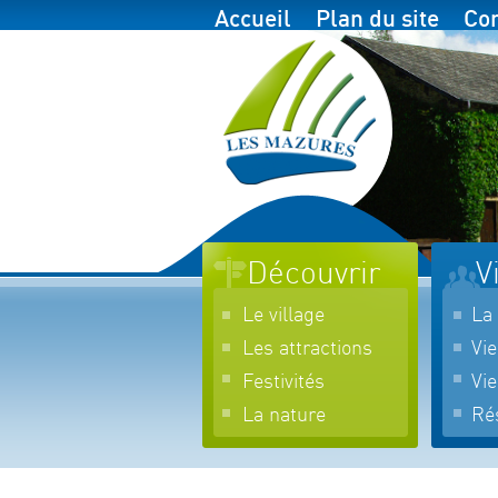
Accueil
Plan du site
Con
Découvrir
V
Le village
La 
Les attractions
Vie
Festivités
Vi
La nature
Rés