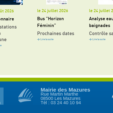
le 24 juillet 2026
le 24 juillet
oût 2026
Bus "Horizon
Analyse ea
onnaire
Féminin"
baignades
stations
a
Prochaines dates
Contrôle sa
une
Lire la suite
Lire la suite
te
Mairie des Mazures
Rue Martin Marthe
08500 Les Mazures
Tél : 03 24 40 10 94
s