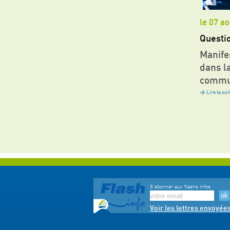
le 07 a
Questi
Manife
dans l
comm
Lire la sui
S'abonner aux flashs infos
Voir les lettres envoyée