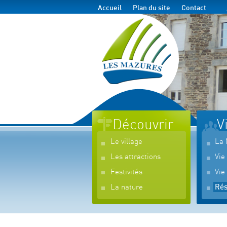
Accueil
Plan du site
Contact
Découvrir
V
Le village
La 
Les attractions
Vie
Festivités
Vie
La nature
Rés