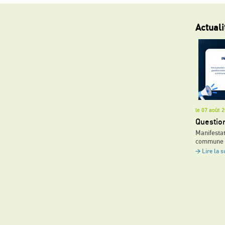
Actuali
le 07 août
Questio
Manifestat
commune
Lire la s