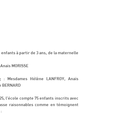
 enfants à partir de 3 ans, de la maternelle
e Anaïs MORISSE
e
: Mesdames Hélène LANFROY, Anaïs
no BERNARD
25, l'école compte 75 enfants inscrits avec
classe raisonnables comme en témoignent
 :