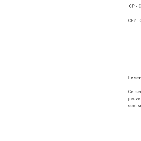
CP - C
CE2 - 
Le ser
Ce ser
peuven
sont s