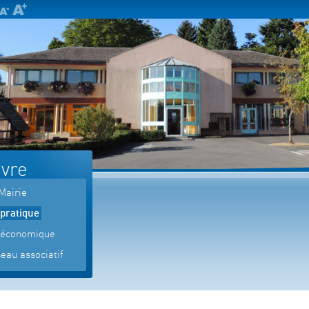
ivre
Mairie
 pratique
 économique
eau associatif