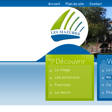
Accueil
Plan du site
Contact
Découvrir
V
Le village
La 
Les attractions
Vie
Festivités
Vie
La nature
Rés