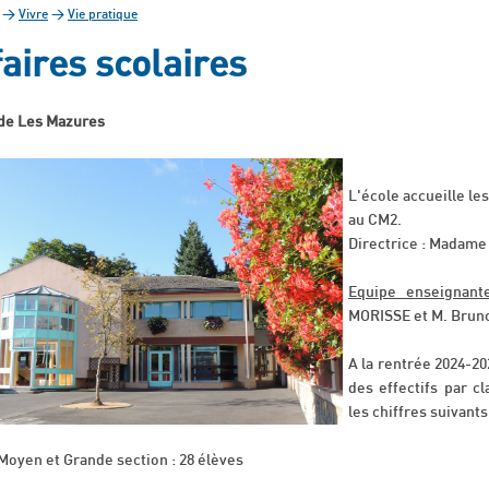
>
Vivre
>
Vie pratique
faires scolaires
 de Les Mazures
L'école accueille les
au CM2.
Directrice : Madam
Equipe enseignant
MORISSE et M. Bru
A la rentrée 2024-20
des effectifs par 
les chiffres suivants
 Moyen et Grande section : 28 élèves