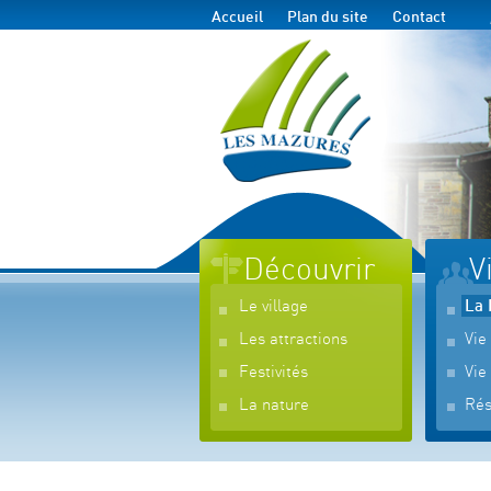
Accueil
Plan du site
Contact
Découvrir
V
Le village
La 
Les attractions
Vie
Festivités
Vie
La nature
Rés