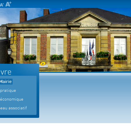
ivre
Mairie
 pratique
 économique
eau associatif