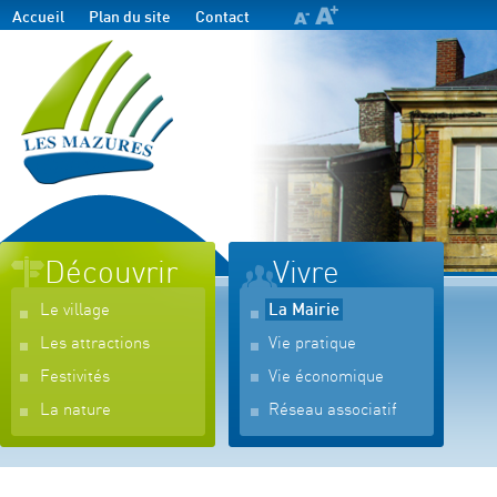
Accueil
Plan du site
Contact
Découvrir
Vivre
Le village
La Mairie
Les attractions
Vie pratique
Festivités
Vie économique
La nature
Réseau associatif