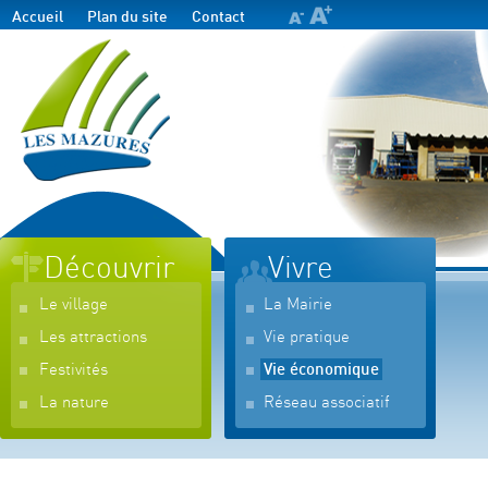
Accueil
Plan du site
Contact
Découvrir
Vivre
Le village
La Mairie
Les attractions
Vie pratique
Festivités
Vie économique
La nature
Réseau associatif